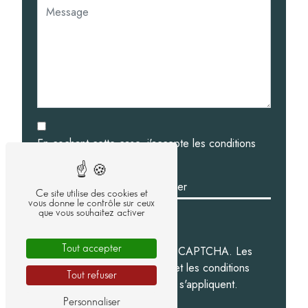
En cochant cette case, j'accepte les conditions
particulières ci-dessous **
Envoyer
Ce site utilise des cookies et
vous donne le contrôle sur ceux
que vous souhaitez activer
Ce site est protégé par reCAPTCHA. Les
Tout accepter
règles de confidentialité
et les
conditions
Tout refuser
d'utilisation
de Google s'appliquent.
Personnaliser